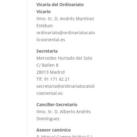
Vicaría del Ordinariato
Vicario
Ilmo. Sr. D. Andrés Martínez
Esteban
ordinariato@ordinariatocato
licooriental.es
Secretaria
Mercedes Hurtado del Solo
C/ Bailen 8
28013 Madrid
Tlf. 91 171 42 21
secretaria@ordinariatocatoli
cooriental.es
Canciller-Secretario
Ilmo. Sr. D. Alberto Andrés
Domínguez
Asesor canónico
P. Miguel Campo Ibáñez S.J.