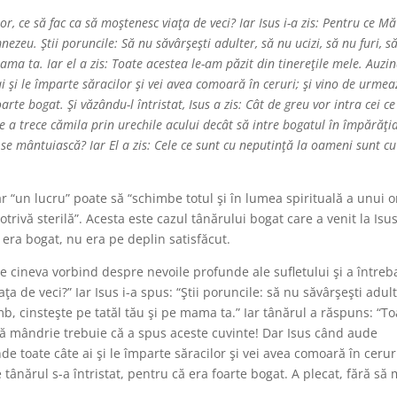
or, ce să fac ca să moştenesc viaţa de veci? Iar Isus i-a zis: Pentru ce Mă
eu. Ştii poruncile: Să nu săvârşeşti adulter, să nu ucizi, să nu furi, s
ama ta. Iar el a zis: Toate acestea le-am păzit din tinereţile mele. Auzi
e ai şi le împarte săracilor şi vei avea comoară în ceruri; şi vino de urme
foarte bogat. Şi văzându-l întristat, Isus a zis: Cât de greu vor intra cei c
 a trece cămila prin urechile acului decât să intre bogatul în împărăţia
ă se mântuiască? Iar El a zis: Cele ce sunt cu neputinţă la oameni sunt cu
r “un lucru” poate să “schimbe totul şi în lumea spirituală a unui 
trivă sterilă”. Acesta este cazul tânărului bogat care a venit la Isus
era bogat, nu era pe deplin satisfăcut.
pe cineva vorbind despre nevoile profunde ale sufletului şi a întreb
a de veci?” Iar Isus i-a spus: “Ştii poruncile: să nu săvârşeşti adult
mb, cinsteşte pe tatăl tău şi pe mama ta.” Iar tânărul a răspuns: “To
âtă mândrie trebuie că a spus aceste cuvinte! Dar Isus când aude
inde toate câte ai şi le împarte săracilor şi vei avea comoară în ceruri
tânărul s-a întristat, pentru că era foarte bogat. A plecat, fără să 