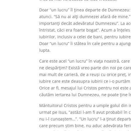
Doar “un lucru” îl ţinea departe de Dumnezeu: b
atunci. “Să nu ai alţi dumnezei afară de mine.”
importanţi decât adevăratul Dumnezeu”. La aces
întristat, căci era foarte bogat”. Acum a înţ
iubirilor, inclusiv a celei de bani, pentru iubi
Doar “un lucru” îi stătea în cale pentru a ajung
lupta.
Care este acel “un lucru” în viaţa noastră, ca
ne despărţim? Există vreo parte din noi pe c
mai mult de carieră, de a reuși cu orice preț,
iubire care este deasupra iubirii ce i-o purt
Orice ar fi, mesajul lui Cristos pentru noi este
căutăm iertarea lui Dumnezeu, ne poate ţine în
Mântuitorul Cristos pentru a umple golul din in
urmat pe Isus, “astăzi l-am fi avut probabil în
nu i-l cunoaștem…”. “Un lucru” l-a ţinut depar
care precum știm bine, nu aduc adevărata ferici