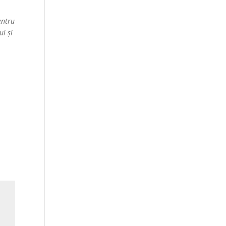
entru
ul și