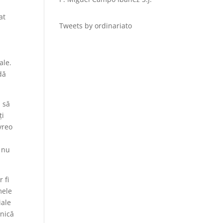
at
Tweets by ordinariato
ale.
dă
m să
ți
vreo
i nu
 fi
mele
iale
inică