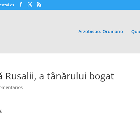
ental.es
Arzobispo. Ordinario
Qui
Rusalii, a tânărului bogat
omentarios
t