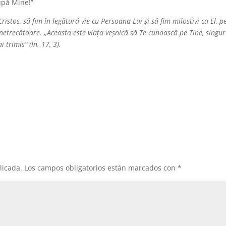
upă Mine!”
ristos, să fim în legătură vie cu Persoana Lui și să fim milostivi ca El, p
etrecătoare. ,,Aceasta este viața veșnică să Te cunoască pe Tine, singur
 trimis” (In. 17, 3).
licada.
Los campos obligatorios están marcados con
*