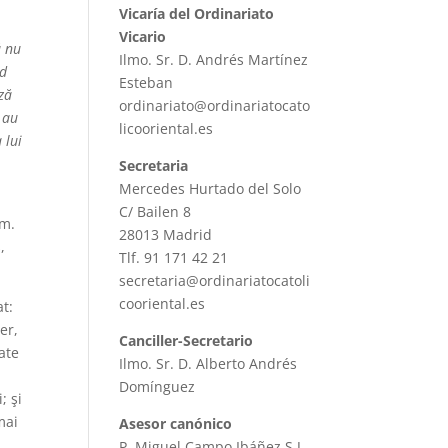
Vicaría del Ordinariato
Vicario
ă nu
Ilmo. Sr. D. Andrés Martínez
nd
Esteban
ază
ordinariato@ordinariatocato
e au
licooriental.es
 lui
Secretaria
Mercedes Hurtado del Solo
C/ Bailen 8
om.
28013 Madrid
,
Tlf. 91 171 42 21
secretaria@ordinariatocatoli
cooriental.es
at:
er,
Canciller-Secretario
ate
Ilmo. Sr. D. Alberto Andrés
Domínguez
; şi
mai
Asesor canónico
P. Miguel Campo Ibáñez S.J.