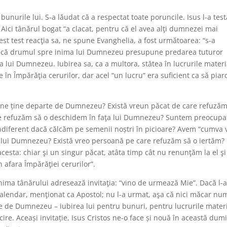
unurile lui. S-a lăudat că a respectat toate poruncile. Isus l-a test
 Aici tânărul bogat “a clacat, pentru că el avea alţi dumnezei mai
t test reacţia sa, ne spune Evanghelia, a fost următoarea: “s-a
eles că drumul spre inima lui Dumnezeu presupune predarea tuturor
rea lui Dumnezeu. Iubirea sa, ca a multora, stătea în lucrurile materi
e în Împărăţia cerurilor, dar acel “un lucru” era suficient ca să piar
re ne ține departe de Dumnezeu? Există vreun păcat de care refuză
are refuzăm să o deschidem în faţa lui Dumnezeu? Suntem preocupa
 indiferent dacă călcăm pe semenii noștri în picioare? Avem “cumva 
ăm lui Dumnezeu? Există vreo persoană pe care refuzăm să o iertăm?
 acesta: chiar şi un singur păcat, atâta timp cât nu renunţăm la el ş
 afara Împărăţiei cerurilor”.
ima tânărului adresează invitaţia: “vino de urmează Mie”. Dacă l-ar
 calendar, menţionat ca Apostol; nu l-a urmat, aşa că nici măcar nu
te de Dumnezeu – iubirea lui pentru bunuri, pentru lucrurile mater
re. Aceași invitație, Isus Cristos ne-o face și nouă în această dum