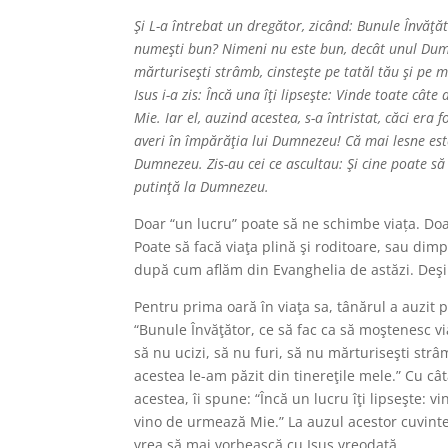
Şi L-a întrebat un dregător, zicând: Bunule Învăţăt
numeşti bun? Nimeni nu este bun, decât unul Dumnez
mărturiseşti strâmb, cinsteşte pe tatăl tău şi pe m
Isus i-a zis: Încă una îţi lipseşte: Vinde toate cât
Mie. Iar el, auzind acestea, s-a întristat, căci era 
averi în împărăţia lui Dumnezeu! Că mai lesne este
Dumnezeu.
Zis-au cei ce ascultau: Şi cine poate s
putinţă la Dumnezeu.
Doar “un lucru” poate să ne schimbe viața. Doa
Poate să facă viaţa plină şi roditoare, sau dimpo
după cum aflăm din Evanghelia de astăzi. Deşi 
Pentru prima oară în viaţa sa, tânărul a auzit 
“Bunule Învăţător, ce să fac ca să moştenesc viaţ
să nu ucizi, să nu furi, să nu mărturiseşti strâ
acestea le-am păzit din tinereţile mele.” Cu c
acestea, îi spune: “Încă un lucru îţi lipseşte: v
vino de urmează Mie.” La auzul acestor cuvinte 
vrea să mai vorbească cu Isus vreodată.